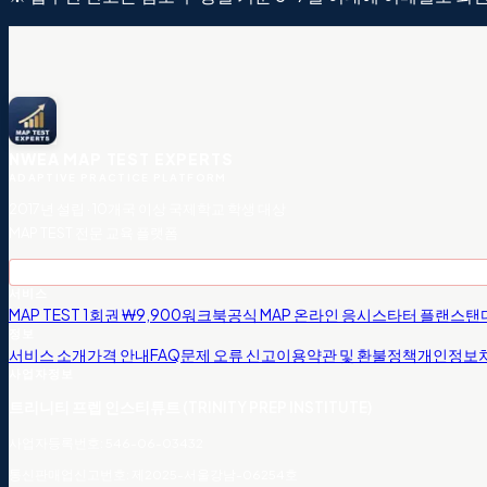
NWEA MAP TEST EXPERTS
ADAPTIVE PRACTICE PLATFORM
2017년 설립 · 10개국 이상 국제학교 학생 대상
MAP TEST 전문 교육 플랫폼
MAP TEST BIBLE 저자 직접 검수
서비스
MAP TEST 1회권 ₩9,900
워크북
공식 MAP 온라인 응시
스타터 플랜
스탠
정보
서비스 소개
가격 안내
FAQ
문제 오류 신고
이용약관 및 환불정책
개인정보
사업자정보
트리니티 프렙 인스티튜트 (TRINITY PREP INSTITUTE)
사업자등록번호: 546-06-03432
통신판매업신고번호: 제2025-서울강남-06254호