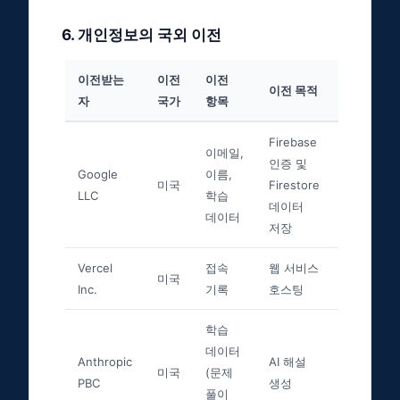
6
.
개인정보의 국외 이전
이전받는
이전
이전
이전 목적
자
국가
항목
Firebase
이메일,
인증 및
Google
이름,
미국
Firestore
LLC
학습
데이터
데이터
저장
Vercel
접속
웹 서비스
미국
Inc.
기록
호스팅
학습
데이터
Anthropic
AI 해설
미국
(문제
PBC
생성
풀이